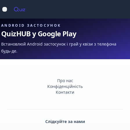
Op
Відкрити меню
ANDROID ЗАСТОСУНОК
QuizHUB у Google Play
Встановлюй Android застосунок і грай у квізи з телефона
будь-де.
Про нас
Конфіденційність
Контакти
Слідкуйте за нами