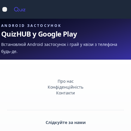
Op
Відкрити меню
ANDROID ЗАСТОСУНОК
QuizHUB у Google Play
Встановлюй Android застосунок і грай у квізи з телефона
будь-де.
Про нас
Конфіденційність
Контакти
Слідкуйте за нами