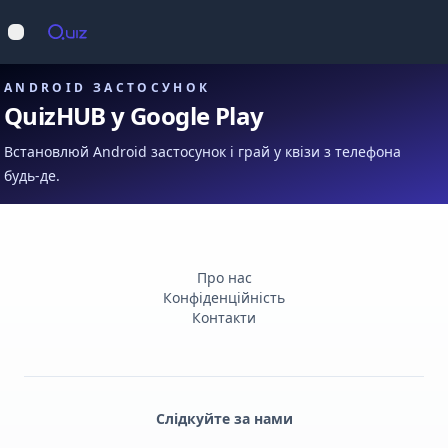
Op
Відкрити меню
ANDROID ЗАСТОСУНОК
QuizHUB у Google Play
Встановлюй Android застосунок і грай у квізи з телефона
будь-де.
Про нас
Конфіденційність
Контакти
Слідкуйте за нами