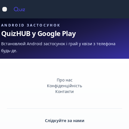
Op
Відкрити меню
ANDROID ЗАСТОСУНОК
QuizHUB у Google Play
Встановлюй Android застосунок і грай у квізи з телефона
будь-де.
Про нас
Конфіденційність
Контакти
Слідкуйте за нами