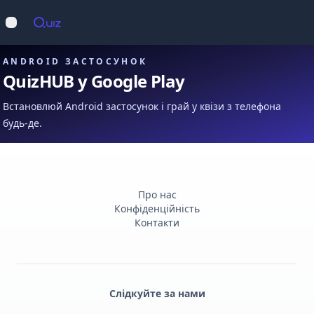
Op
Відкрити меню
ANDROID ЗАСТОСУНОК
QuizHUB у Google Play
Встановлюй Android застосунок і грай у квізи з телефона
будь-де.
Про нас
Конфіденційність
Контакти
Слідкуйте за нами