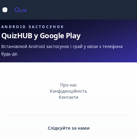
Op
Відкрити меню
ANDROID ЗАСТОСУНОК
QuizHUB у Google Play
Встановлюй Android застосунок і грай у квізи з телефона
будь-де.
Про нас
Конфіденційність
Контакти
Слідкуйте за нами