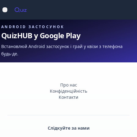
Op
Відкрити меню
ANDROID ЗАСТОСУНОК
QuizHUB у Google Play
Встановлюй Android застосунок і грай у квізи з телефона
будь-де.
Про нас
Конфіденційність
Контакти
Слідкуйте за нами