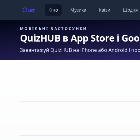
Кіно
Музика
Квізи
Щодня
МОБІЛЬНІ ЗАСТОСУНКИ
QuizHUB в App Store і Goo
Завантажуй QuizHUB на iPhone або Android і про