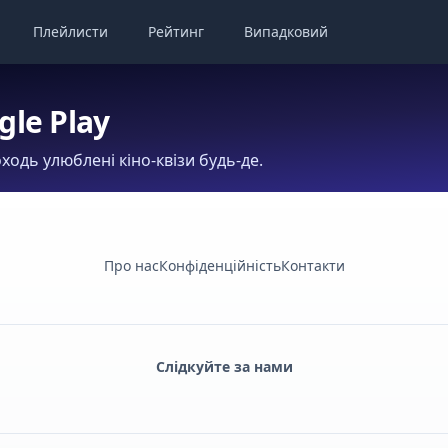
Плейлисти
Рейтинг
Випадковий
gle Play
ходь улюблені кіно-квізи будь-де.
Про нас
Конфіденційність
Контакти
Слідкуйте за нами
Facebook
Monobank
Telegram