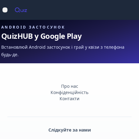
Op
Відкрити меню
ANDROID ЗАСТОСУНОК
QuizHUB у Google Play
Встановлюй Android застосунок і грай у квізи з телефона
будь-де.
Про нас
Конфіденційність
Контакти
Слідкуйте за нами