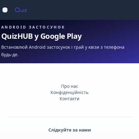
Op
Відкрити меню
ANDROID ЗАСТОСУНОК
QuizHUB у Google Play
Встановлюй Android застосунок і грай у квізи з телефона
будь-де.
Про нас
Конфіденційність
Контакти
Слідкуйте за нами