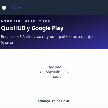
Op
Відкрити меню
ANDROID ЗАСТОСУНОК
QuizHUB у Google Play
Встановлюй Android застосунок і грай у квізи з телефона
будь-де.
Про нас
Конфіденційність
Контакти
Слідкуйте за нами