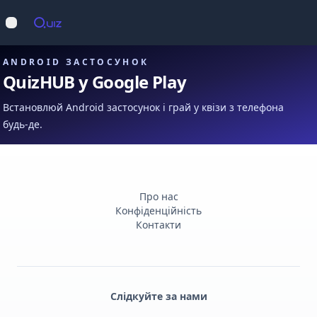
Op
Відкрити меню
ANDROID ЗАСТОСУНОК
QuizHUB у Google Play
Встановлюй Android застосунок і грай у квізи з телефона
будь-де.
Про нас
Конфіденційність
Контакти
Слідкуйте за нами