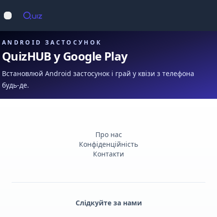
Op
Відкрити меню
ANDROID ЗАСТОСУНОК
QuizHUB у Google Play
Встановлюй Android застосунок і грай у квізи з телефона
будь-де.
Про нас
Конфіденційність
Контакти
Слідкуйте за нами