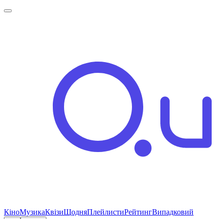
Кіно
Музика
Квізи
Щодня
Плейлисти
Рейтинг
Випадковий