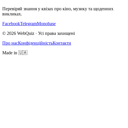
Перевіряй знання у квізах про кіно, музику та щоденних
викликах.
Facebook
Telegram
Monobase
© 2026 WebQuiz · Усі права захищені
Про нас
Конфіденційність
Контакти
Made in 🇺🇦