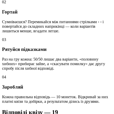
02
Гортай
Сумніваєшся? Перемикайся між питаннями стрілками ‹ › і
повертайся до складних наприкінці — коли варіантів
лишиться менше, вгадати легше.
03
Рятуйся підказками
Раз на гру кожна: 50/50 лишає два варіанти, «половину
хибних» прибирає зайве, а «скасувати помилку» дає другу
спробу після хибної відповіді.
04
Заробляй
Кожна правильна відповідь — 10 монеток. Відкривай за них
платні квізи та добірки, а результатом ділись із друзями.
Відповіді квізу — 19