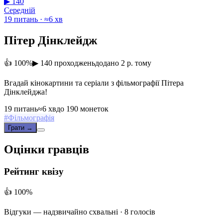
▶ 140
Середній
19 питань · ≈6 хв
Пітер Дінклейдж
👍 100%
▶ 140 проходжень
додано 2 р. тому
Вгадай кінокартини та серіали з фільмографії Пітера
Дінклейджа!
19 питань
≈6 хв
до 190 монеток
#
Фільмографія
Грати →
Оцінки гравців
Рейтинг квізу
👍 100%
Відгуки —
надзвичайно схвальні
· 8 голосів