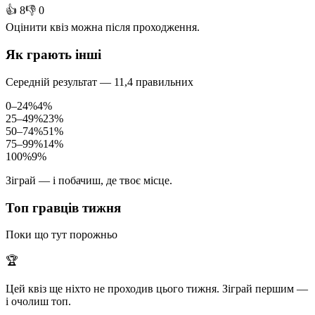
👍 8
👎 0
Оцінити квіз можна після проходження.
Як грають інші
Середній результат — 11,4 правильних
0–24%
4%
25–49%
23%
50–74%
51%
75–99%
14%
100%
9%
Зіграй — і побачиш, де твоє місце.
Топ гравців тижня
Поки що тут порожньо
🏆
Цей квіз ще ніхто не проходив цього тижня. Зіграй першим —
і очолиш топ.