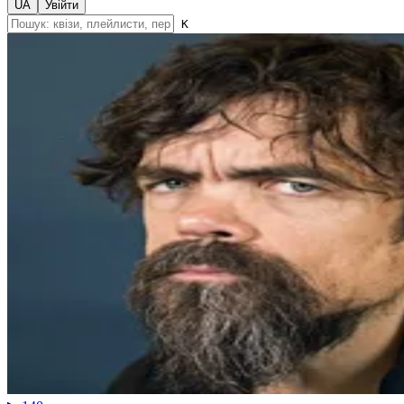
UA
Увійти
K