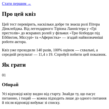
Стати першим →
Про цей квіз
Цей тест перевірить, наскільки добре ти знаєш ролі Пітера
Дінклейджа. Від легендарного Тіріона Ланністера у «Грі
престолів» до яскравих ролей у фільмах «Три білборди під
Еббінґом, Міссурі» та «Аферистка» — згадай найвизначніші
роботи актора.
Квіз уже проходили 140 разів, 100% оцінок — схвальні, а
середній результат — 11,4 з 19. Спробуй побити цей показник.
Як грати
01
Обирай
Усі відповіді квізу видно від старту. Знайди ту, що пасує
питанню, і тицяй — кожна підходить лише до одного питання
й після відповіді вибуває зі списку.