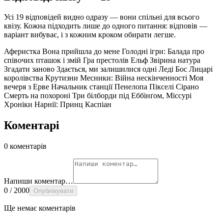
Усі 19 відповідей видно одразу — вони спільні для всього
квізу. Кожна підходить лише до одного питання: відповів —
варіант вибуває, і з кожним кроком обирати легше.
Аферистка
Вона прийшла до мене
Голодні ігри: Балада про
співочих пташок і змій
Гра престолів
Ельф
Звірина натура
Згадати заново
Здається, ми залишилися одні
Леді Бос
Лицарі
королівства Крутизни
Месники: Війна нескінченності
Моя
вечеря з Ерве
Начальник станції
Пенелопа
Пікселі
Сірано
Смерть на похороні
Три білборди під Еббінґом, Міссурі
Хроніки Нарнії: Принц Каспіан
Коментарі
0 коментарів
Напиши коментар…
0 / 2000
Опублікувати
Ще немає коментарів