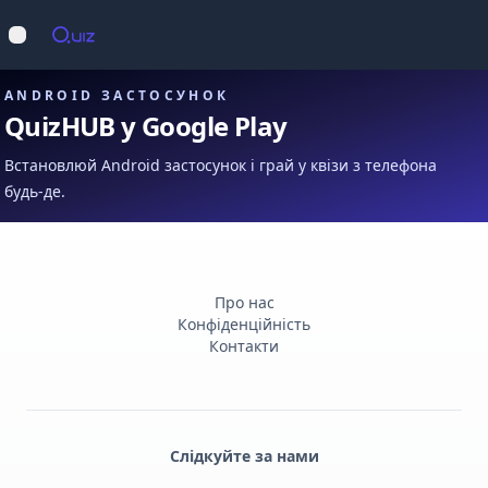
Op
Відкрити меню
ANDROID ЗАСТОСУНОК
QuizHUB у Google Play
Встановлюй Android застосунок і грай у квізи з телефона
будь-де.
Про нас
Конфіденційність
Контакти
Слідкуйте за нами