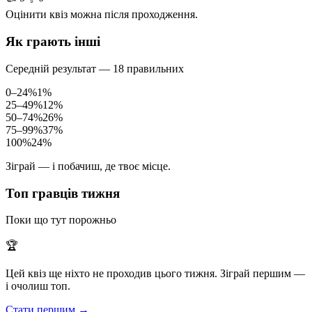
Оцінити квіз можна після проходження.
Як грають інші
Середній результат — 18 правильних
0–24%
1%
25–49%
12%
50–74%
26%
75–99%
37%
100%
24%
Зіграй — і побачиш, де твоє місце.
Топ гравців тижня
Поки що тут порожньо
🏆
Цей квіз ще ніхто не проходив цього тижня. Зіграй першим —
і очолиш топ.
Стати першим →