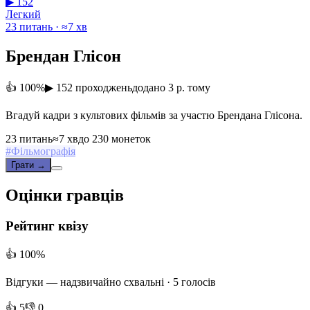
▶ 152
Легкий
23 питань · ≈7 хв
Брендан Глісон
👍 100%
▶ 152 проходжень
додано 3 р. тому
Вгадуй кадри з культових фільмів за участю Брендана Глісона.
23 питань
≈7 хв
до 230 монеток
#
Фільмографія
Грати →
Оцінки гравців
Рейтинг квізу
👍 100%
Відгуки —
надзвичайно схвальні
· 5 голосів
👍 5
👎 0