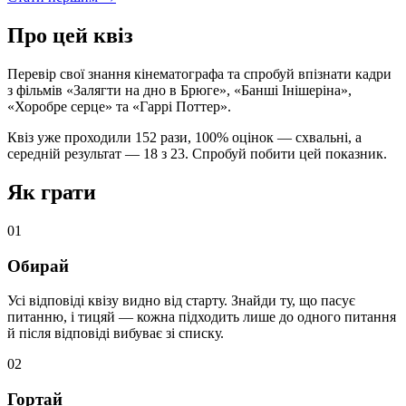
Про цей квіз
Перевір свої знання кінематографа та спробуй впізнати кадри
з фільмів «Залягти на дно в Брюге», «Банші Інішеріна»,
«Хоробре серце» та «Гаррі Поттер».
Квіз уже проходили 152 рази, 100% оцінок — схвальні, а
середній результат — 18 з 23. Спробуй побити цей показник.
Як грати
01
Обирай
Усі відповіді квізу видно від старту. Знайди ту, що пасує
питанню, і тицяй — кожна підходить лише до одного питання
й після відповіді вибуває зі списку.
02
Гортай