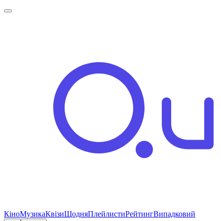
Кіно
Музика
Квізи
Щодня
Плейлисти
Рейтинг
Випадковий