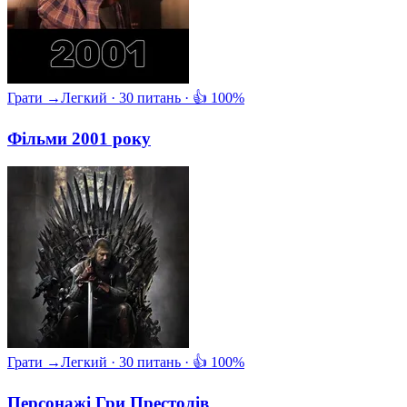
Грати →
Легкий · 30 питань · 👍 100%
Фільми 2001 року
Грати →
Легкий · 30 питань · 👍 100%
Персонажі Гри Престолів