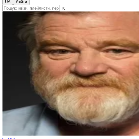
UA
Увійти
K