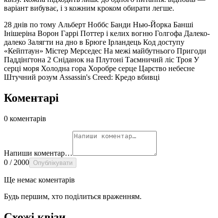
варіант вибуває, і з кожним кроком обирати легше.
28 днів по тому
Альберт Ноббс
Банди Нью-Йорка
Банші
Інішеріна
Ворон
Гаррі Поттер і келих вогню
Голгофа
Далеко-
далеко
Залягти на дно в Брюге
Ірландець
Код доступу
«Кейптаун»
Містер Мерседес
На межі майбутнього
Пригоди
Паддінґтона 2
Сніданок на Плутоні
Таємничий ліс
Троя
У
серці моря
Холодна гора
Хоробре серце
Царство небесне
Штучний розум
Assassin's Creed: Кредо вбивці
Коментарі
0 коментарів
Напиши коментар…
0 / 2000
Опублікувати
Ще немає коментарів
Будь першим, хто поділиться враженням.
Схожі квізи