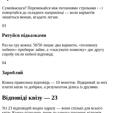
Сумніваєшся? Перемикайся між питаннями стрілками ‹ › і
повертайся до складних наприкінці — коли варіантів
лишиться менше, вгадати легше.
03
Рятуйся підказками
Раз на гру кожна: 50/50 лишає два варіанти, «половину
хибних» прибирає зайве, а «скасувати помилку» дає другу
спробу після хибної відповіді.
04
Заробляй
Кожна правильна відповідь — 10 монеток. Відкривай за них
платні квізи та добірки, а результатом ділись із друзями.
Відповіді квізу — 23
Усі 23 відповідей видно одразу — вони спільні для всього
квізу. Кожна підходить лише до одного питання: відповів —