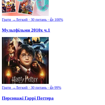
Грати →
Легкий · 30 питань · 👍 100%
Мультфільми 2010х ч.1
Грати →
Легкий · 30 питань · 👍 99%
Персонажі Гаррі Поттера