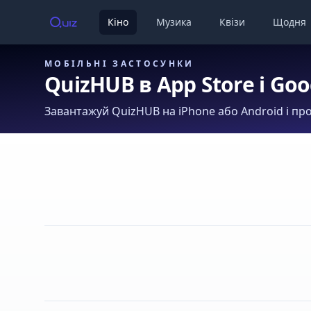
Кіно
Музика
Квізи
Щодня
МОБІЛЬНІ ЗАСТОСУНКИ
QuizHUB в App Store і Goo
Завантажуй QuizHUB на iPhone або Android і про