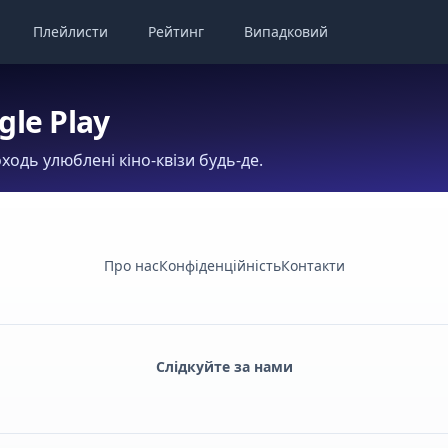
Плейлисти
Рейтинг
Випадковий
gle Play
ходь улюблені кіно-квізи будь-де.
Про нас
Конфіденційність
Контакти
Слідкуйте за нами
Facebook
Monobank
Telegram