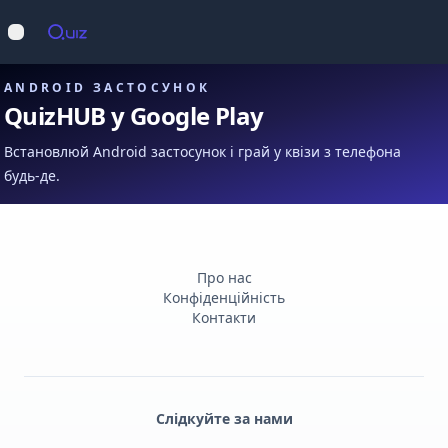
Op
Відкрити меню
ANDROID ЗАСТОСУНОК
QuizHUB у Google Play
Встановлюй Android застосунок і грай у квізи з телефона
будь-де.
Про нас
Конфіденційність
Контакти
Слідкуйте за нами