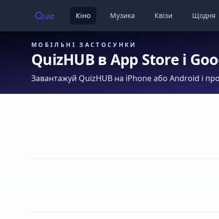
Кіно
Музика
Квізи
Щодня
МОБІЛЬНІ ЗАСТОСУНКИ
QuizHUB в App Store і Goo
Завантажуй QuizHUB на iPhone або Android і про