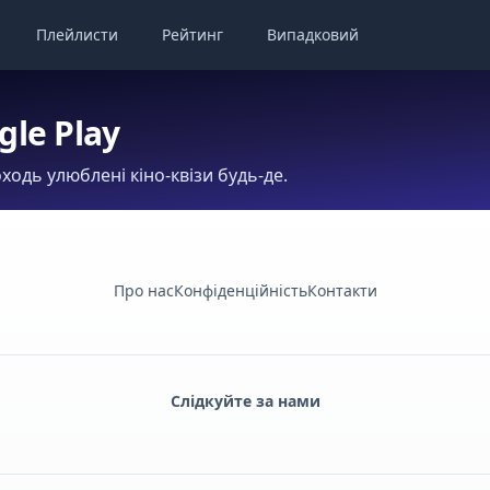
Плейлисти
Рейтинг
Випадковий
gle Play
ходь улюблені кіно-квізи будь-де.
Про нас
Конфіденційність
Контакти
Слідкуйте за нами
Facebook
Monobank
Telegram