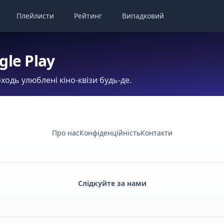
Плейлисти
Рейтинг
Випадковий
gle Play
ходь улюблені кіно-квізи будь-де.
Про нас
Конфіденційність
Контакти
Слідкуйте за нами
Facebook
Monobank
Telegram