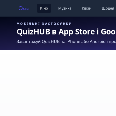
Кіно
Музика
Квізи
Щодня
МОБІЛЬНІ ЗАСТОСУНКИ
QuizHUB в App Store і Goo
Завантажуй QuizHUB на iPhone або Android і про