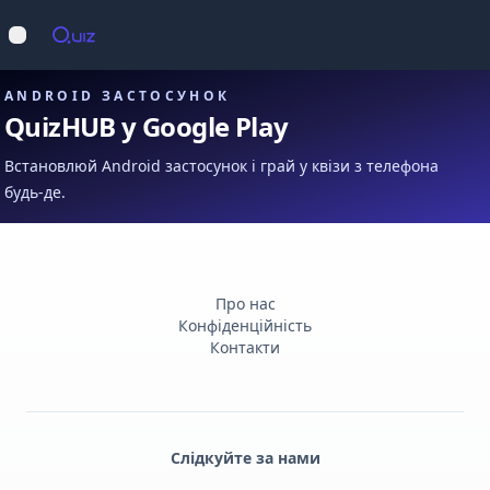
Op
Відкрити меню
ANDROID ЗАСТОСУНОК
QuizHUB у Google Play
Встановлюй Android застосунок і грай у квізи з телефона
будь-де.
Про нас
Конфіденційність
Контакти
Слідкуйте за нами