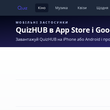
Кіно
Музика
Квізи
Щодня
МОБІЛЬНІ ЗАСТОСУНКИ
QuizHUB в App Store і Goo
Завантажуй QuizHUB на iPhone або Android і про