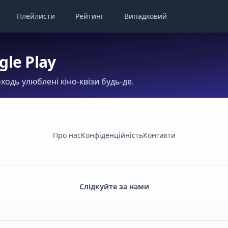
Плейлисти
Рейтинг
Випадковий
gle Play
ходь улюблені кіно-квізи будь-де.
Про нас
Конфіденційність
Контакти
Слідкуйте за нами
Facebook
Monobank
Telegram