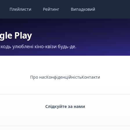
Плейлисти
Рейтинг
Випадковий
gle Play
ходь улюблені кіно-квізи будь-де.
Про нас
Конфіденційність
Контакти
Слідкуйте за нами
Facebook
Monobank
Telegram