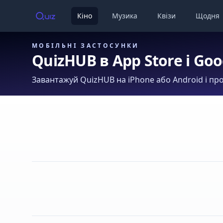
Кіно
Музика
Квізи
Щодня
МОБІЛЬНІ ЗАСТОСУНКИ
QuizHUB в App Store і Goo
Завантажуй QuizHUB на iPhone або Android і про