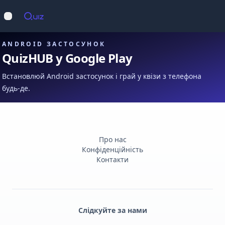
Op
Відкрити меню
ANDROID ЗАСТОСУНОК
QuizHUB у Google Play
Встановлюй Android застосунок і грай у квізи з телефона
будь-де.
Про нас
Конфіденційність
Контакти
Слідкуйте за нами