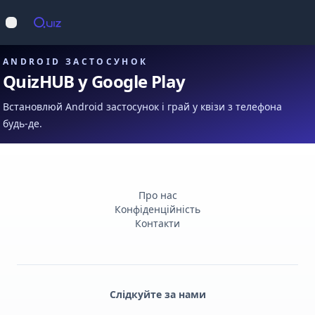
Op
Відкрити меню
ANDROID ЗАСТОСУНОК
QuizHUB у Google Play
Встановлюй Android застосунок і грай у квізи з телефона
будь-де.
Про нас
Конфіденційність
Контакти
Слідкуйте за нами