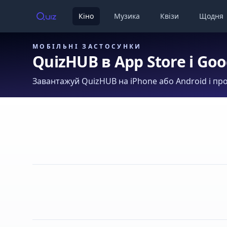
Кіно
Музика
Квізи
Щодня
МОБІЛЬНІ ЗАСТОСУНКИ
QuizHUB в App Store і Goo
Завантажуй QuizHUB на iPhone або Android і про