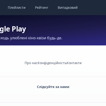
Плейлисти
Рейтинг
Випадковий
gle Play
ходь улюблені кіно-квізи будь-де.
Про нас
Конфіденційність
Контакти
Слідкуйте за нами
Facebook
Monobank
Telegram