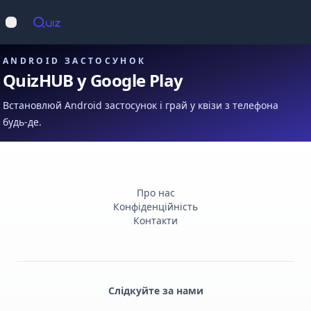
Op
Відкрити меню
ANDROID ЗАСТОСУНОК
QuizHUB у Google Play
Встановлюй Android застосунок і грай у квізи з телефона
будь-де.
Про нас
Конфіденційність
Контакти
Слідкуйте за нами