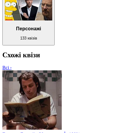
Персонажі
133 квізів
Схожі квізи
Всі ›