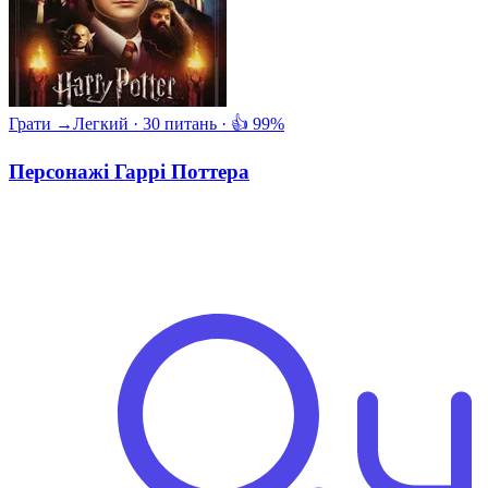
Грати →
Легкий · 30 питань · 👍 99%
Персонажі Гаррі Поттера