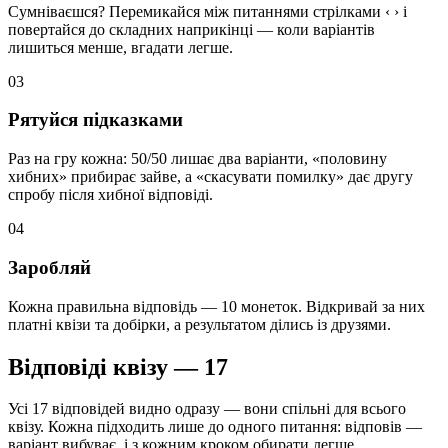
Сумніваєшся? Перемикайся між питаннями стрілками ‹ › і
повертайся до складних наприкінці — коли варіантів
лишиться менше, вгадати легше.
03
Рятуйся підказками
Раз на гру кожна: 50/50 лишає два варіанти, «половину
хибних» прибирає зайве, а «скасувати помилку» дає другу
спробу після хибної відповіді.
04
Заробляй
Кожна правильна відповідь — 10 монеток. Відкривай за них
платні квізи та добірки, а результатом ділись із друзями.
Відповіді квізу — 17
Усі 17 відповідей видно одразу — вони спільні для всього
квізу. Кожна підходить лише до одного питання: відповів —
варіант вибуває, і з кожним кроком обирати легше.