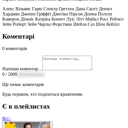
Алекс Вільямс
Гарві Спектр
Гретхен
Дана Скотт
Деніел
Хардман
Дженні Гріффіт
Джесіка Пірсон
Донна Полсен
Камерон Денніс
Катріна Беннет
Луіс Літт
Майкл Росс
Рейчел
Зейн
Роберт Зейн
Чарльз Форстман
Шейла Саз
Шон Кейхіл
Коментарі
0 коментарів
Напиши коментар…
0 / 2000
Опублікувати
Ще немає коментарів
Будь першим, хто поділиться враженням.
Є в плейлистах
Всі ›