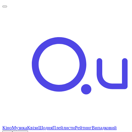
Кіно
Музика
Квізи
Щодня
Плейлисти
Рейтинг
Випадковий