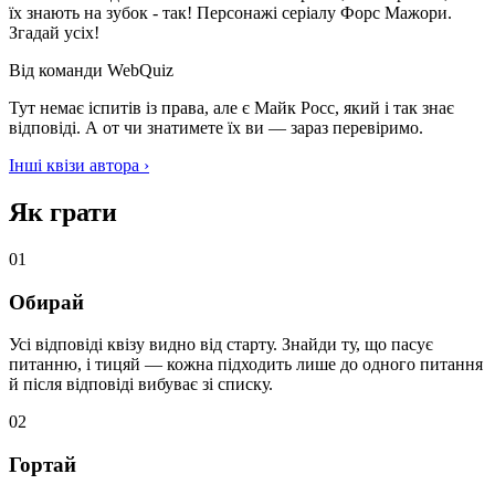
їх знають на зубок - так! Персонажі серіалу Форс Мажори.
Згадай усіх!
Від команди WebQuiz
Тут немає іспитів із права, але є Майк Росс, який і так знає
відповіді. А от чи знатимете їх ви — зараз перевіримо.
Інші квізи автора ›
Як грати
01
Обирай
Усі відповіді квізу видно від старту. Знайди ту, що пасує
питанню, і тицяй — кожна підходить лише до одного питання
й після відповіді вибуває зі списку.
02
Гортай