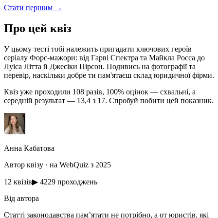
Стати першим →
Про цей квіз
У цьому тесті тобі належить пригадати ключових героїв
серіалу Форс-мажори: від Гарві Спектра та Майкла Росса до
Луіса Літта й Джесіки Пірсон. Подивись на фотографії та
перевір, наскільки добре ти пам'ятаєш склад юридичної фірми.
Квіз уже проходили 108 разів, 100% оцінок — схвальні, а
середній результат — 13,4 з 17. Спробуй побити цей показник.
Анна Кабатова
Автор квізу · на WebQuiz з 2025
12 квізів
▶ 4229 проходжень
Від автора
Статті законодавства памʼятати не потрібно, а от юристів, які