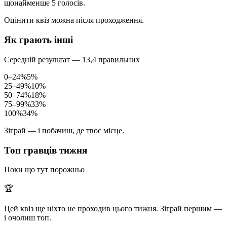
щонайменше 5 голосів.
Оцінити квіз можна після проходження.
Як грають інші
Середній результат — 13,4 правильних
0–24%
5%
25–49%
10%
50–74%
18%
75–99%
33%
100%
34%
Зіграй — і побачиш, де твоє місце.
Топ гравців тижня
Поки що тут порожньо
🏆
Цей квіз ще ніхто не проходив цього тижня. Зіграй першим —
і очолиш топ.