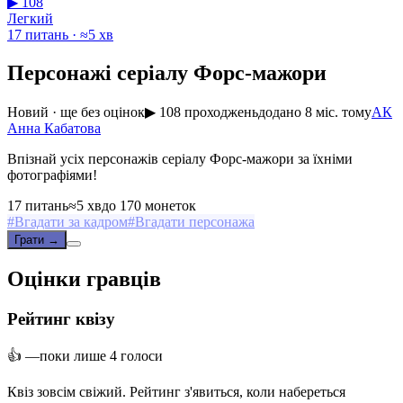
▶ 108
Легкий
17 питань · ≈5 хв
Персонажі серіалу Форс-мажори
Новий · ще без оцінок
▶ 108 проходжень
додано 8 міс. тому
АК
Анна Кабатова
Впізнай усіх персонажів серіалу Форс-мажори за їхніми
фотографіями!
17 питань
≈5 хв
до 170 монеток
#
Вгадати за кадром
#
Вгадати персонажа
Грати →
Оцінки гравців
Рейтинг квізу
👍 —
поки лише 4 голоси
Квіз зовсім свіжий. Рейтинг з'явиться, коли набереться