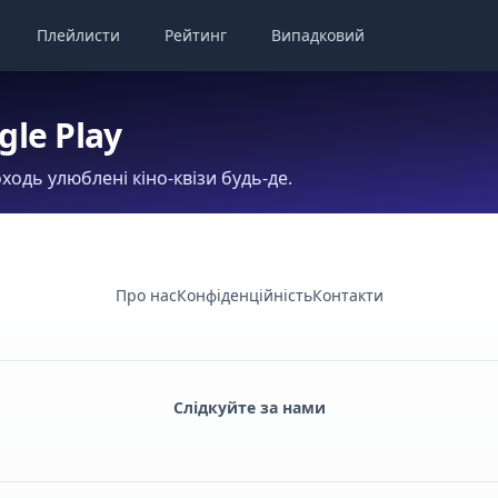
Плейлисти
Рейтинг
Випадковий
gle Play
ходь улюблені кіно-квізи будь-де.
Про нас
Конфіденційність
Контакти
Слідкуйте за нами
Facebook
Monobank
Telegram