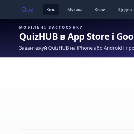
Кіно
Музика
Квізи
Щодня
МОБІЛЬНІ ЗАСТОСУНКИ
QuizHUB в App Store і Goo
Завантажуй QuizHUB на iPhone або Android і про