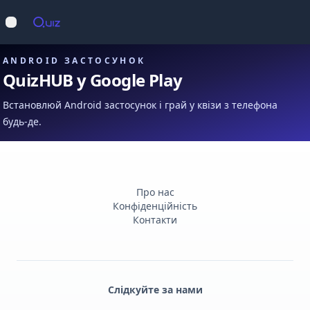
Op
Відкрити меню
ANDROID ЗАСТОСУНОК
QuizHUB у Google Play
Встановлюй Android застосунок і грай у квізи з телефона
будь-де.
Про нас
Конфіденційність
Контакти
Слідкуйте за нами