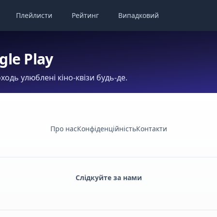
Плейлисти
Рейтинг
Випадковий
gle Play
ходь улюблені кіно-квізи будь-де.
Про нас
Конфіденційність
Контакти
Слідкуйте за нами
Facebook
Monobank
Telegram