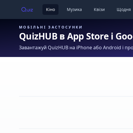
Кіно
Музика
Квізи
Щодня
МОБІЛЬНІ ЗАСТОСУНКИ
QuizHUB в App Store і Goo
Завантажуй QuizHUB на iPhone або Android і про