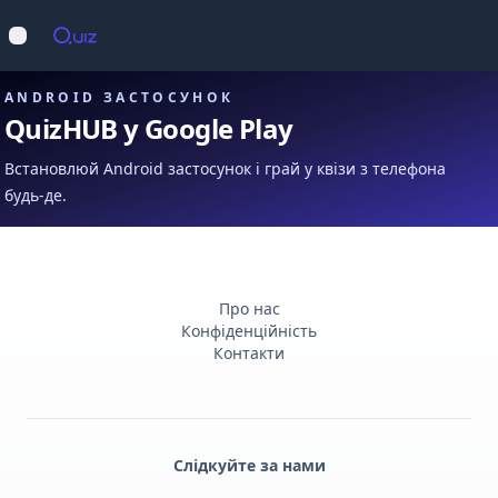
Op
Відкрити меню
ANDROID ЗАСТОСУНОК
QuizHUB у Google Play
Встановлюй Android застосунок і грай у квізи з телефона
будь-де.
Про нас
Конфіденційність
Контакти
Слідкуйте за нами