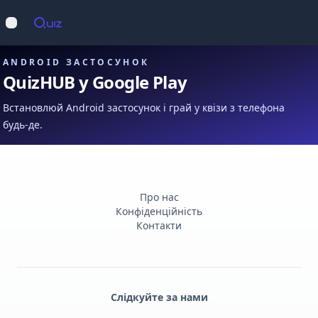
Op
Відкрити меню
ANDROID ЗАСТОСУНОК
QuizHUB у Google Play
Встановлюй Android застосунок і грай у квізи з телефона
будь-де.
Про нас
Конфіденційність
Контакти
Слідкуйте за нами