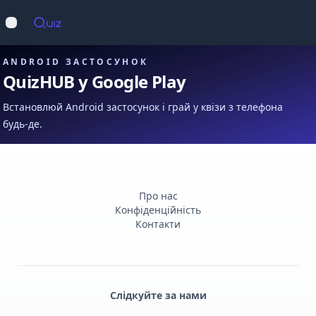
Op
Відкрити меню
ANDROID ЗАСТОСУНОК
QuizHUB у Google Play
Встановлюй Android застосунок і грай у квізи з телефона
будь-де.
Про нас
Конфіденційність
Контакти
Слідкуйте за нами