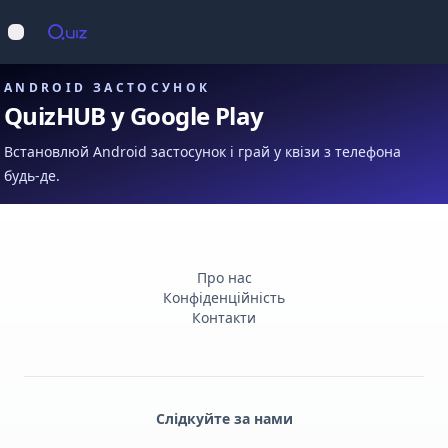
Op
Відкрити меню
ANDROID ЗАСТОСУНОК
QuizHUB у Google Play
Встановлюй Android застосунок і грай у квізи з телефона
будь-де.
Про нас
Конфіденційність
Контакти
Слідкуйте за нами