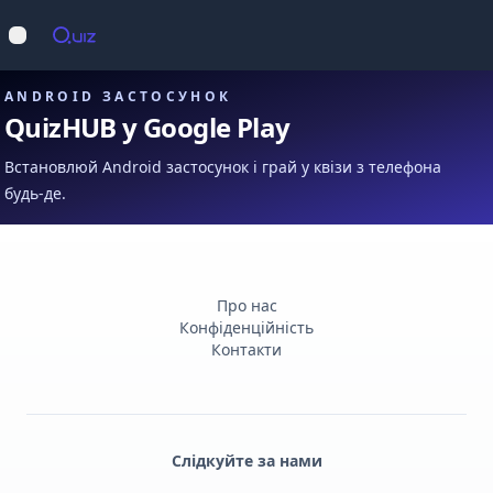
Op
Відкрити меню
ANDROID ЗАСТОСУНОК
QuizHUB у Google Play
Встановлюй Android застосунок і грай у квізи з телефона
будь-де.
Про нас
Конфіденційність
Контакти
Слідкуйте за нами