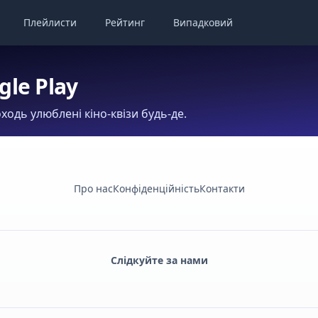
Плейлисти
Рейтинг
Випадковий
gle Play
ходь улюблені кіно-квізи будь-де.
Про нас
Конфіденційність
Контакти
Слідкуйте за нами
Facebook
Monobank
Telegram