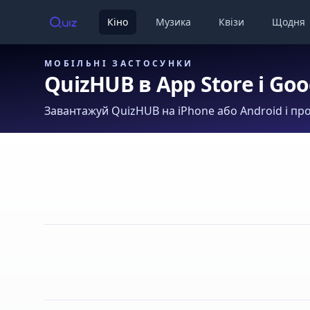
Кіно
Музика
Квізи
Щодня
МОБІЛЬНІ ЗАСТОСУНКИ
QuizHUB в App Store і Goo
Завантажуй QuizHUB на iPhone або Android і про