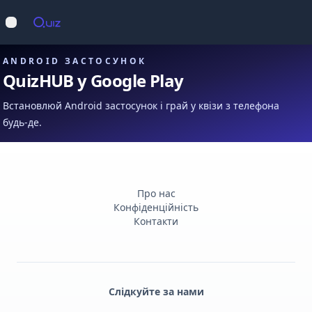
Op
Відкрити меню
ANDROID ЗАСТОСУНОК
QuizHUB у Google Play
Встановлюй Android застосунок і грай у квізи з телефона
будь-де.
Про нас
Конфіденційність
Контакти
Слідкуйте за нами