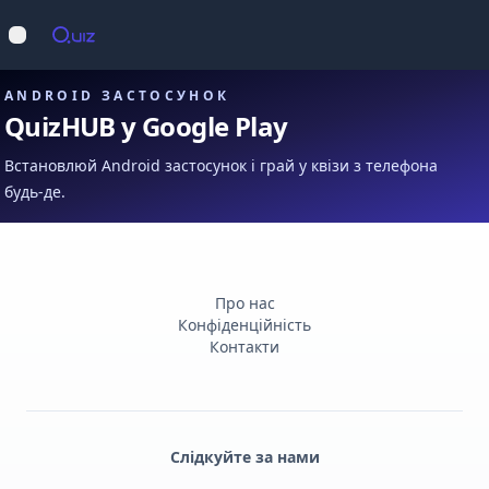
Op
Відкрити меню
ANDROID ЗАСТОСУНОК
QuizHUB у Google Play
Встановлюй Android застосунок і грай у квізи з телефона
будь-де.
Про нас
Конфіденційність
Контакти
Слідкуйте за нами