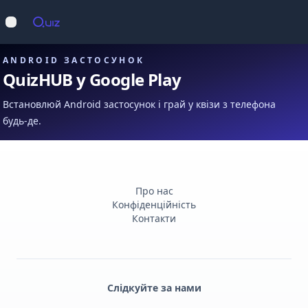
Op
Відкрити меню
ANDROID ЗАСТОСУНОК
QuizHUB у Google Play
Встановлюй Android застосунок і грай у квізи з телефона
будь-де.
Про нас
Конфіденційність
Контакти
Слідкуйте за нами