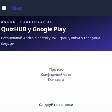
Op
Відкрити меню
ANDROID ЗАСТОСУНОК
QuizHUB у Google Play
Встановлюй Android застосунок і грай у квізи з телефона
будь-де.
Про нас
Конфіденційність
Контакти
Слідкуйте за нами