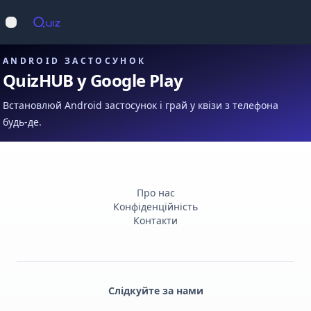
Op
Відкрити меню
ANDROID ЗАСТОСУНОК
QuizHUB у Google Play
Встановлюй Android застосунок і грай у квізи з телефона
будь-де.
Про нас
Конфіденційність
Контакти
Слідкуйте за нами