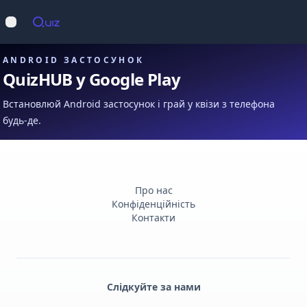
Op
Відкрити меню
ANDROID ЗАСТОСУНОК
QuizHUB у Google Play
Встановлюй Android застосунок і грай у квізи з телефона
будь-де.
Про нас
Конфіденційність
Контакти
Слідкуйте за нами