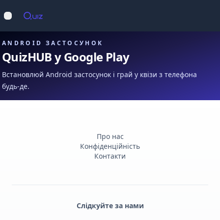
Op
Відкрити меню
ANDROID ЗАСТОСУНОК
QuizHUB у Google Play
Встановлюй Android застосунок і грай у квізи з телефона
будь-де.
Про нас
Конфіденційність
Контакти
Слідкуйте за нами