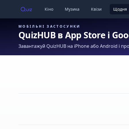
Кіно
Музика
Квізи
Щодня
МОБІЛЬНІ ЗАСТОСУНКИ
QuizHUB в App Store і Goo
Завантажуй QuizHUB на iPhone або Android і про