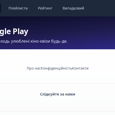
Плейлисти
Рейтинг
Випадковий
gle Play
ходь улюблені кіно-квізи будь-де.
Про нас
Конфіденційність
Контакти
Слідкуйте за нами
Facebook
Monobank
Telegram