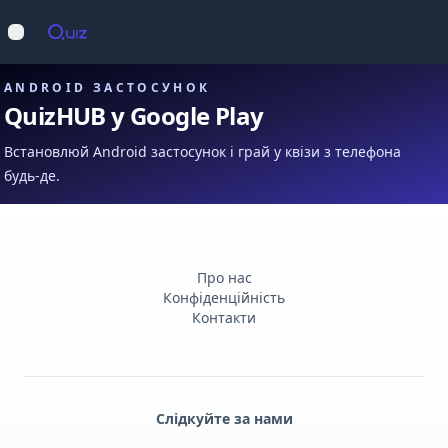
Op
Відкрити меню
ANDROID ЗАСТОСУНОК
QuizHUB у Google Play
Встановлюй Android застосунок і грай у квізи з телефона
будь-де.
Про нас
Конфіденційність
Контакти
Слідкуйте за нами