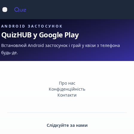
Op
Відкрити меню
ANDROID ЗАСТОСУНОК
QuizHUB у Google Play
Встановлюй Android застосунок і грай у квізи з телефона
будь-де.
Про нас
Конфіденційність
Контакти
Слідкуйте за нами