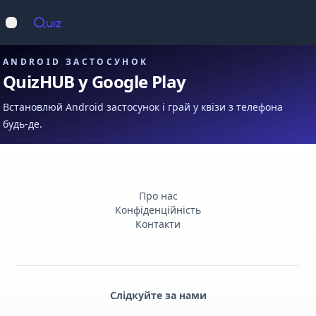
Op
Відкрити меню
ANDROID ЗАСТОСУНОК
QuizHUB у Google Play
Встановлюй Android застосунок і грай у квізи з телефона
будь-де.
Про нас
Конфіденційність
Контакти
Слідкуйте за нами