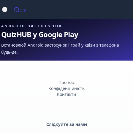
Op
Відкрити меню
ANDROID ЗАСТОСУНОК
QuizHUB у Google Play
Встановлюй Android застосунок і грай у квізи з телефона
будь-де.
Про нас
Конфіденційність
Контакти
Слідкуйте за нами