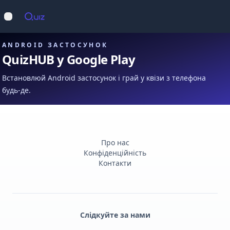
Op
Відкрити меню
ANDROID ЗАСТОСУНОК
QuizHUB у Google Play
Встановлюй Android застосунок і грай у квізи з телефона
будь-де.
Про нас
Конфіденційність
Контакти
Слідкуйте за нами